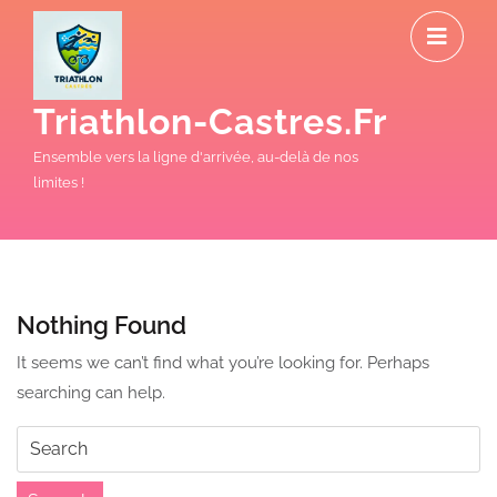
Skip
O
to
M
content
Triathlon-Castres.fr
Ensemble vers la ligne d'arrivée, au-delà de nos
limites !
Nothing Found
It seems we can’t find what you’re looking for. Perhaps
searching can help.
Search
for: