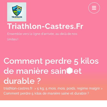
Skip
O
to
M
content
Triathlon-Castres.fr
Ensemble vers la ligne d'arrivée, au-delà de nos
limites !
Comment perdre 5 kilos
de manière saine et
durable ?
triathlon-castres.fr
>
5 kg
,
5 mois
,
mois
,
poids
,
regime maigrir
>
Comment perdre 5 kilos de manière saine et durable ?