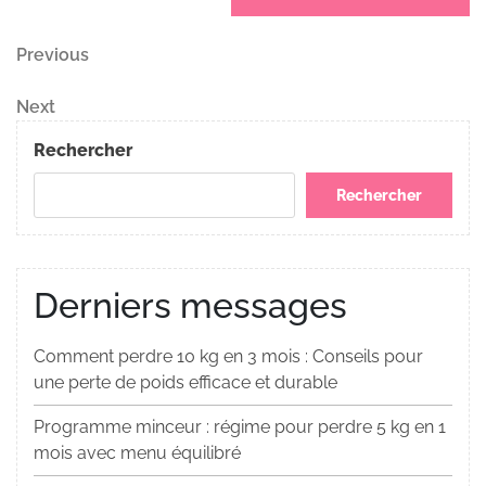
Navigation
Previous
Previous
Post
de
Next
Next
Post
l’article
Rechercher
Rechercher
Derniers messages
Comment perdre 10 kg en 3 mois : Conseils pour
une perte de poids efficace et durable
Programme minceur : régime pour perdre 5 kg en 1
mois avec menu équilibré