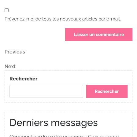
Prévenez-moi de tous les nouveaux articles par e-mail.
Navigation
Previous
Previous
Post
de
Next
Next
Post
l’article
Rechercher
Rechercher
Derniers messages
Comment perdre 10 kg en 3 mois : Conseils pour