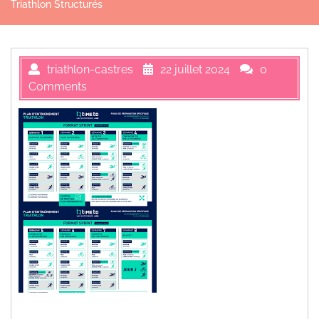
Triathlon Structurés
triathlon-castres
22 juillet 2024
0
Comments