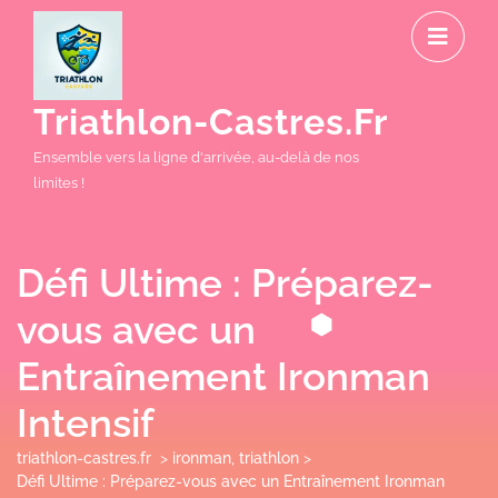
Skip
O
to
M
content
Triathlon-Castres.fr
Ensemble vers la ligne d'arrivée, au-delà de nos
limites !
Défi Ultime : Préparez-
vous avec un
Entraînement Ironman
Intensif
triathlon-castres.fr
>
ironman
,
triathlon
>
Défi Ultime : Préparez-vous avec un Entraînement Ironman