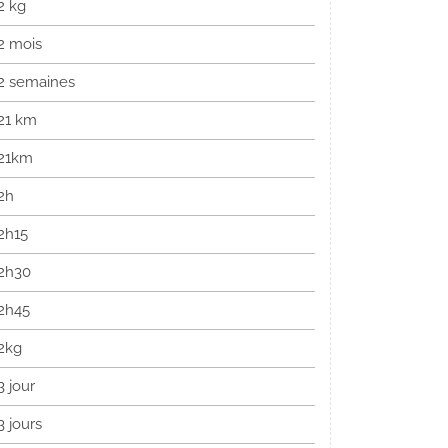
2 kg
2 mois
2 semaines
21 km
21km
2h
2h15
2h30
2h45
2kg
3 jour
3 jours