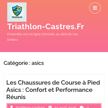
Skip
O
to
M
content
Triathlon-Castres.fr
Ensemble vers la ligne d'arrivée, au-delà de nos
limites !
Catégorie :
asics
Les Chaussures de Course à Pied
Asics : Confort et Performance
Réunis
triathlon-castres
23 avril 2026
0