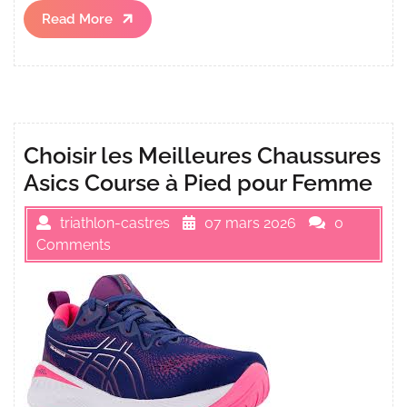
Read
Read More
More
Choisir les Meilleures Chaussures
Asics Course à Pied pour Femme
triathlon-castres
07 mars 2026
0
Comments