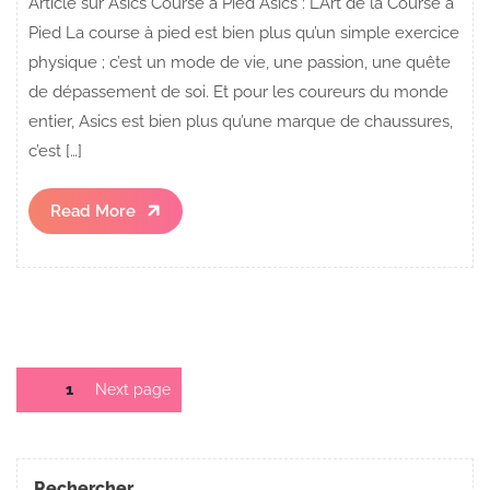
Article sur Asics Course à Pied Asics : L’Art de la Course à
Pied La course à pied est bien plus qu’un simple exercice
physique ; c’est un mode de vie, une passion, une quête
de dépassement de soi. Et pour les coureurs du monde
entier, Asics est bien plus qu’une marque de chaussures,
c’est […]
Read
Read More
More
Pagination
Page
1
Next page
des
publications
Rechercher