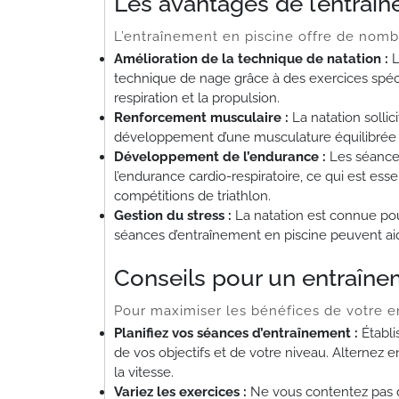
Les avantages de l’entraî
L’entraînement en piscine offre de nombr
Amélioration de la technique de natation :
L
technique de nage grâce à des exercices spéci
respiration et la propulsion.
Renforcement musculaire :
La natation sollic
développement d’une musculature équilibrée et
Développement de l’endurance :
Les séances
l’endurance cardio-respiratoire, ce qui est ess
compétitions de triathlon.
Gestion du stress :
La natation est connue pour 
séances d’entraînement en piscine peuvent aider
Conseils pour un entraînem
Pour maximiser les bénéfices de votre en
Planifiez vos séances d’entraînement :
Établi
de vos objectifs et de votre niveau. Alternez 
la vitesse.
Variez les exercices :
Ne vous contentez pas d