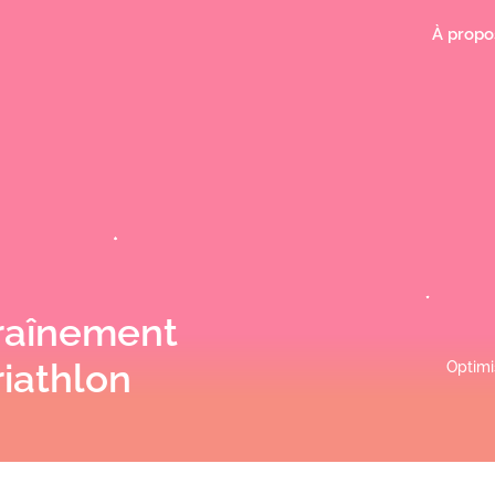
À propo
traînement
riathlon
Optimi