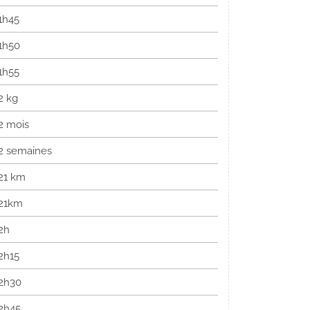
1h45
1h50
1h55
2 kg
2 mois
2 semaines
21 km
21km
2h
2h15
2h30
2h45