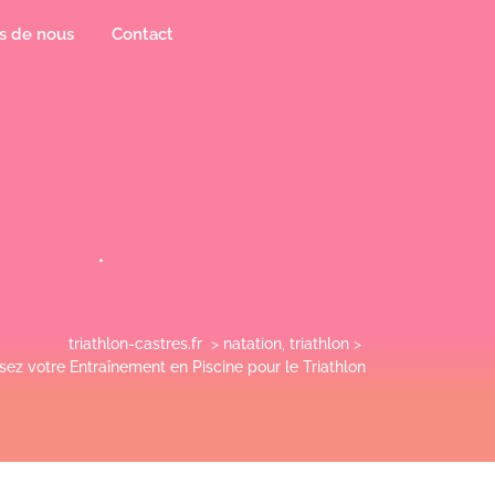
s de nous
Contact
triathlon-castres.fr
>
natation
,
triathlon
>
sez votre Entraînement en Piscine pour le Triathlon