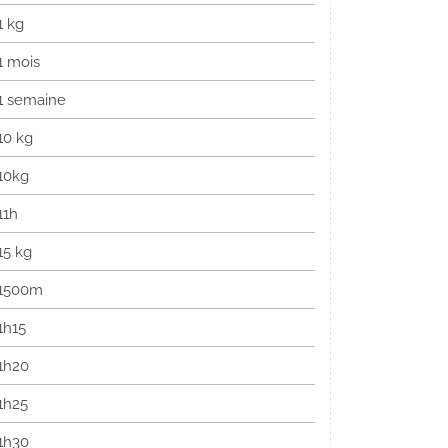
1 kg
1 mois
1 semaine
10 kg
10kg
11h
15 kg
1500m
1h15
1h20
1h25
1h30