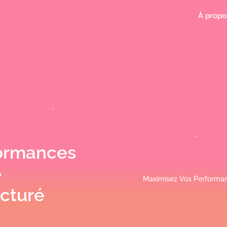
À propo
formances
e
Maximisez Vos Performan
ucturé