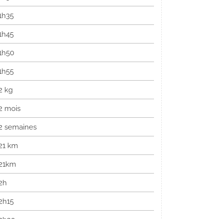
1h35
1h45
1h50
1h55
2 kg
2 mois
2 semaines
21 km
21km
2h
2h15