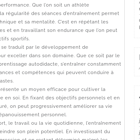
 performance. Que l’on soit un athlète
la régularité des séances d’entraînement permet
hnique et sa mentalité. C’est en répétant les
es et en travaillant son endurance que l’on peut
ifs sportifs.
t se traduit par le développement de
r exceller dans son domaine. Que ce soit par le
pprentissage autodidacte, s’entraîner constamment
sances et compétences qui peuvent conduire à
astes.
présente un moyen efficace pour cultiver la
ce en soi. En fixant des objectifs personnels et en
cturé, on peut progressivement améliorer sa vie
d’épanouissement personnel.
t, le travail ou la vie quotidienne, l’entraînement
indre son plein potentiel. En investissant du
ogression et en restant déterminé malgré les