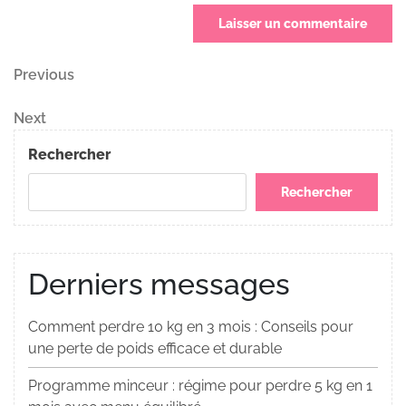
Navigation
Previous
Previous
Post
de
Next
Next
Post
l’article
Rechercher
Rechercher
Derniers messages
Comment perdre 10 kg en 3 mois : Conseils pour
une perte de poids efficace et durable
Programme minceur : régime pour perdre 5 kg en 1