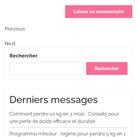
Navigation
Previous
Previous
Post
de
Next
Next
Post
l’article
Rechercher
Rechercher
Derniers messages
Comment perdre 10 kg en 3 mois : Conseils pour
une perte de poids efficace et durable
Programme minceur : régime pour perdre 5 kg en 1