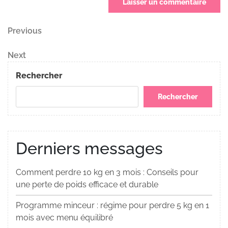
Navigation
Previous
Previous
Post
de
Next
Next
Post
l’article
Rechercher
Rechercher
Derniers messages
Comment perdre 10 kg en 3 mois : Conseils pour
une perte de poids efficace et durable
Programme minceur : régime pour perdre 5 kg en 1
mois avec menu équilibré