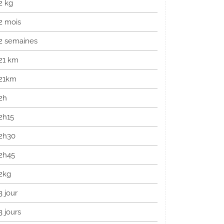
2 kg
2 mois
2 semaines
21 km
21km
2h
2h15
2h30
2h45
2kg
3 jour
3 jours