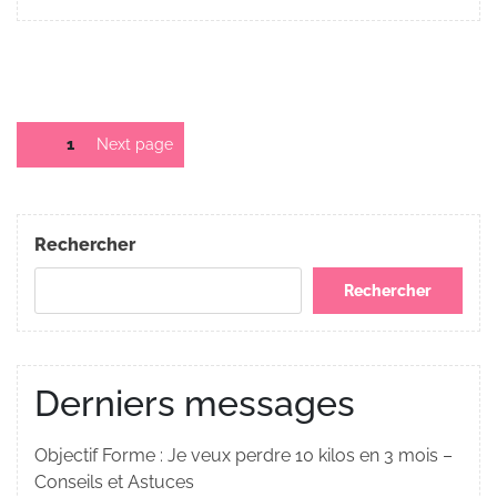
Pagination
Page
1
Next page
des
publications
Rechercher
Rechercher
Derniers messages
Objectif Forme : Je veux perdre 10 kilos en 3 mois –
Conseils et Astuces