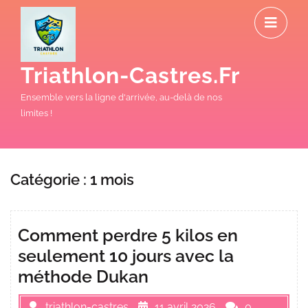
Skip
O
to
M
content
Triathlon-Castres.fr
Ensemble vers la ligne d'arrivée, au-delà de nos
limites !
Catégorie :
1 mois
Comment perdre 5 kilos en
seulement 10 jours avec la
méthode Dukan
triathlon-castres
11 avril 2026
0