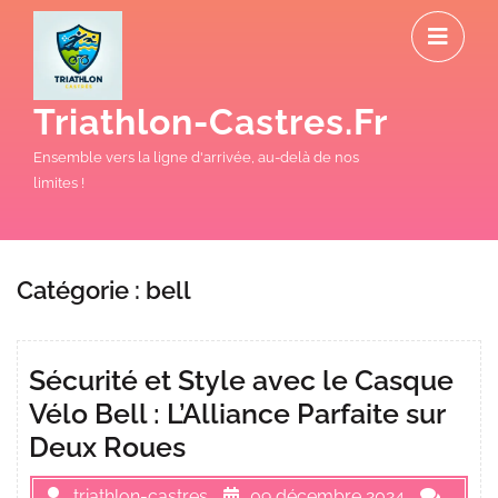
Skip
O
to
M
content
Triathlon-Castres.fr
Ensemble vers la ligne d'arrivée, au-delà de nos
limites !
Catégorie :
bell
Sécurité et Style avec le Casque
Vélo Bell : L’Alliance Parfaite sur
Deux Roues
triathlon-castres
09 décembre 2024