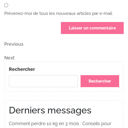
Prévenez-moi de tous les nouveaux articles par e-mail.
Navigation
Previous
Previous
Post
de
Next
Next
Post
l’article
Rechercher
Rechercher
Derniers messages
Comment perdre 10 kg en 3 mois : Conseils pour