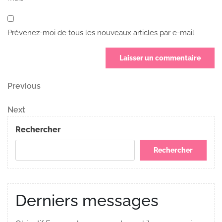
Prévenez-moi de tous les nouveaux articles par e-mail.
Navigation
Previous
Previous
Post
de
Next
Next
Post
l’article
Rechercher
Rechercher
Derniers messages