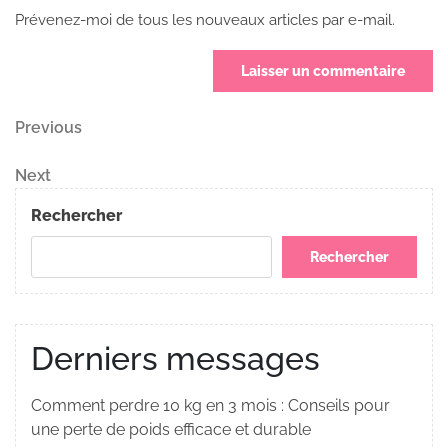
Prévenez-moi de tous les nouveaux articles par e-mail.
Navigation
Previous
Previous
Post
de
Next
Next
Post
l’article
Rechercher
Rechercher
Derniers messages
Comment perdre 10 kg en 3 mois : Conseils pour
une perte de poids efficace et durable