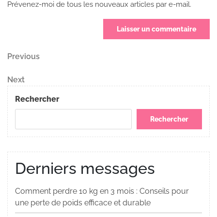
Prévenez-moi de tous les nouveaux articles par e-mail.
Navigation
Previous
Previous
Post
de
Next
Next
Post
l’article
Rechercher
Rechercher
Derniers messages
Comment perdre 10 kg en 3 mois : Conseils pour
une perte de poids efficace et durable