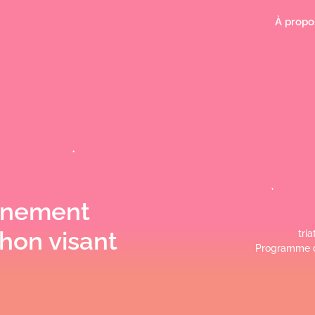
À propo
înement
hon visant
tri
Programme d