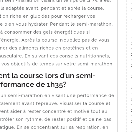
un semi-marathon visant un temps de 1h35, il est
els adaptés avant, pendant et après la course.
ation riche en glucides pour recharger vos
e bien vous hydrater. Pendant le semi-marathon,
t à consommer des gels énergétiques si
’énergie. Après la course, n’oubliez pas de vous
r des aliments riches en protéines et en
usculaire. En suivant ces conseils nutritionnels,
 vos objectifs de temps sur votre semi-marathon.
 la course lors d’un semi-
rformance de 1h35?
d’un semi-marathon en visant une performance de
talement avant l’épreuve. Visualiser la course et
vent aider à rester concentré et motivé tout au
ntrôler son rythme, de rester positif et de ne pas
fatigue. En se concentrant sur sa respiration, en