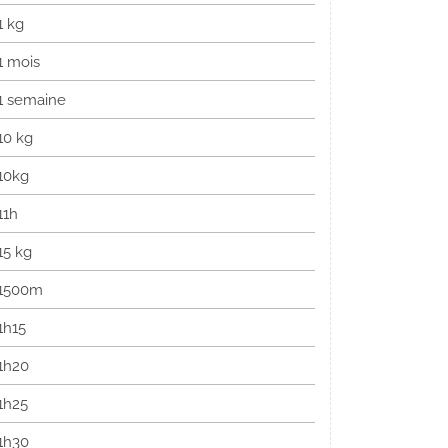
1 kg
1 mois
1 semaine
10 kg
10kg
11h
15 kg
1500m
1h15
1h20
1h25
1h30