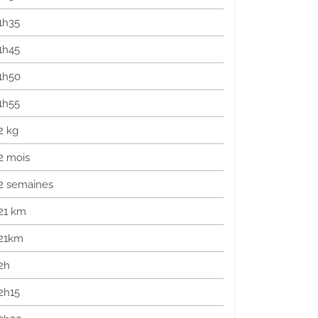
1h35
1h45
1h50
1h55
2 kg
2 mois
2 semaines
21 km
21km
2h
2h15