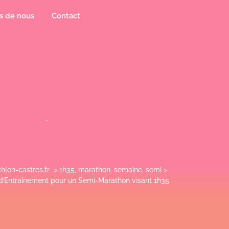
s de nous
Contact
athlon-castres.fr
>
1h35
,
marathon
,
semaine
,
semi
>
’Entraînement pour un Semi-Marathon visant 1h35