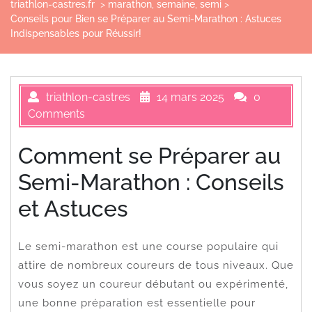
triathlon-castres.fr
>
marathon
,
semaine
,
semi
>
Conseils pour Bien se Préparer au Semi-Marathon : Astuces
Indispensables pour Réussir!
triathlon-castres
14 mars 2025
0
Comments
Comment se Préparer au
Semi-Marathon : Conseils
et Astuces
Le semi-marathon est une course populaire qui
attire de nombreux coureurs de tous niveaux. Que
vous soyez un coureur débutant ou expérimenté,
une bonne préparation est essentielle pour