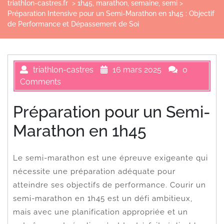
triathlon-castres.fr
>
1h45
,
marathon
,
semaine
,
semi
>
Préparation Intensive pour un Semi-Marathon en 1h45 : Objectif
de Performance et Dépassement de Soi
triathlon-castres
16 mars 2025
0
Comments
Préparation pour un Semi-
Marathon en 1h45
Le semi-marathon est une épreuve exigeante qui
nécessite une préparation adéquate pour
atteindre ses objectifs de performance. Courir un
semi-marathon en 1h45 est un défi ambitieux,
mais avec une planification appropriée et un