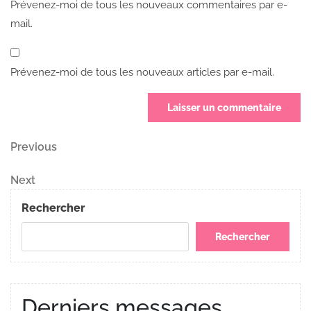
Prévenez-moi de tous les nouveaux commentaires par e-
mail.
Prévenez-moi de tous les nouveaux articles par e-mail.
Navigation
Previous
Previous
Post
de
Next
Next
Post
l’article
Rechercher
Rechercher
Derniers messages