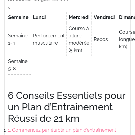
<
Semaine
Lundi
Mercredi
Vendredi
Diman
Course à
Cours
Semaine
Renforcement
allure
Repos
longue
1-4
musculaire
modérée
km)
(5 km)
Semaine
5-8
6 Conseils Essentiels pour
un Plan d’Entraînement
Réussi de 21 km
1. Commencez par établir un plan d’entraînement