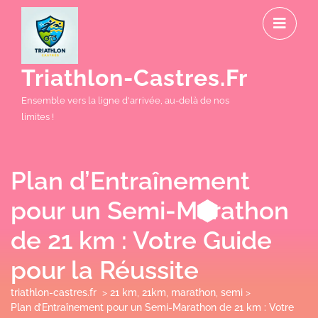
Skip
O
to
M
content
Triathlon-Castres.fr
Ensemble vers la ligne d'arrivée, au-delà de nos
limites !
Plan d’Entraînement
pour un Semi-Marathon
de 21 km : Votre Guide
pour la Réussite
triathlon-castres.fr
>
21 km
,
21km
,
marathon
,
semi
>
Plan d’Entraînement pour un Semi-Marathon de 21 km : Votre