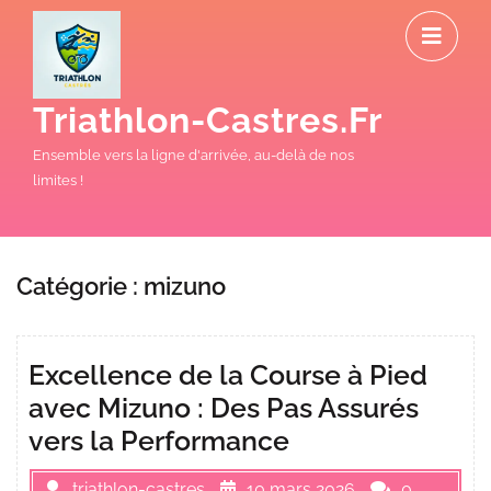
Skip
O
to
M
content
Triathlon-Castres.fr
Ensemble vers la ligne d'arrivée, au-delà de nos
limites !
Catégorie :
mizuno
Excellence de la Course à Pied
avec Mizuno : Des Pas Assurés
vers la Performance
triathlon-castres
10 mars 2026
0