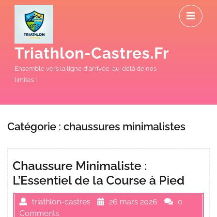
Skip
O
to
M
content
Triathlon-Castres.fr
Ensemble vers la ligne d'arrivée, au-delà de nos
limites !
Catégorie :
chaussures minimalistes
Chaussure Minimaliste :
L’Essentiel de la Course à Pied
triathlon-castres
26 mars 2026
0
Comments