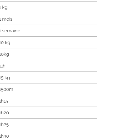
1 kg
1 mois
1 semaine
10 kg
10kg
11h
15 kg
1500m
1h15
1h20
1h25
1h30