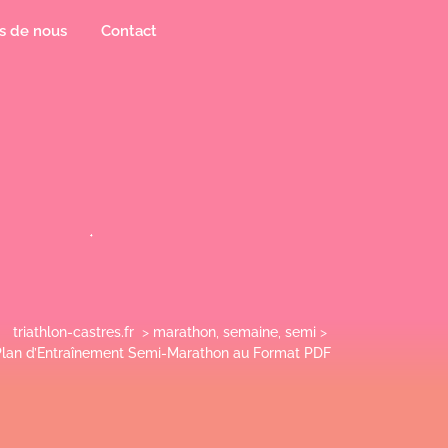
s de nous
Contact
triathlon-castres.fr
>
marathon
,
semaine
,
semi
>
Plan d’Entraînement Semi-Marathon au Format PDF