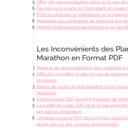
Offre une personnalisation selon le niveau de f
Favorise la régularité en fournissant un guide 
Évite la confusion en présentant un programme
Adaptable aux contraintes de temps et aux pr
Permet d’optimiser les performances en planif
Les Inconvénients des Pla
Marathon en Format PDF
Manque de personnalisation pour s’adapter à d
Difficulté à modifier le plan en cas de change
physiques.
Risque de suivre un plan inadapté à son nivea
blessures.
Certains plans PDF peuvent manquer de variét
La rigidité d’un plan PDF peut ne pas permettr
pendant la préparation.
Certaines versions PDF peuvent être obsolèt
plutôt que sur des conseils personnalisés.