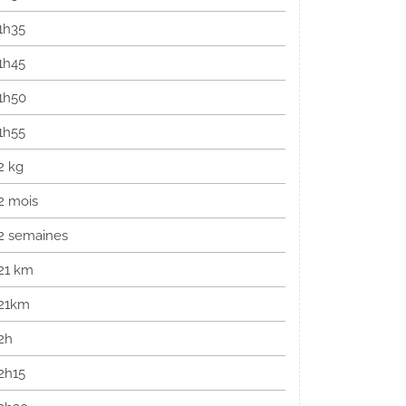
1h35
1h45
1h50
1h55
2 kg
2 mois
2 semaines
21 km
21km
2h
2h15