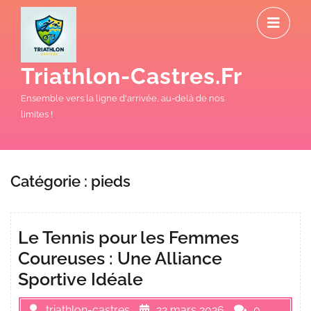
Skip
O
to
M
content
Triathlon-Castres.fr
Ensemble vers la ligne d'arrivée, au-delà de nos
limites !
Catégorie :
pieds
Le Tennis pour les Femmes
Coureuses : Une Alliance
Sportive Idéale
triathlon-castres
22 mars 2026
0