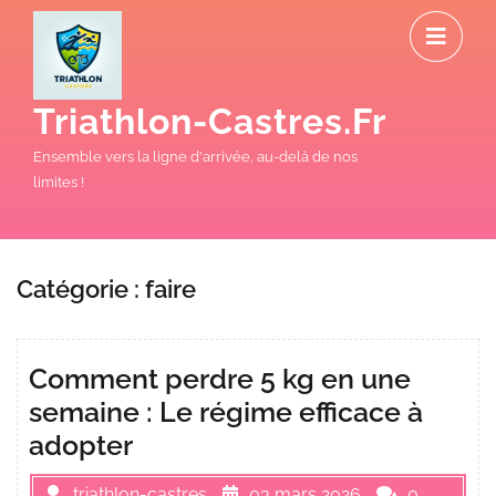
Skip
O
to
M
content
Triathlon-Castres.fr
Ensemble vers la ligne d'arrivée, au-delà de nos
limites !
Catégorie :
faire
Comment perdre 5 kg en une
semaine : Le régime efficace à
adopter
triathlon-castres
03 mars 2026
0