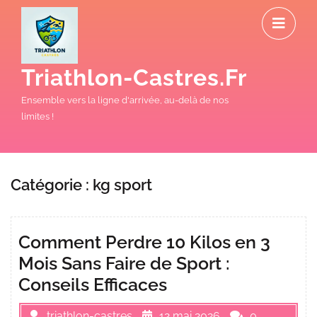
Skip
O
to
M
content
Triathlon-Castres.fr
Ensemble vers la ligne d'arrivée, au-delà de nos
limites !
Catégorie :
kg sport
Comment Perdre 10 Kilos en 3
Mois Sans Faire de Sport :
Conseils Efficaces
triathlon-castres
12 mai 2026
0