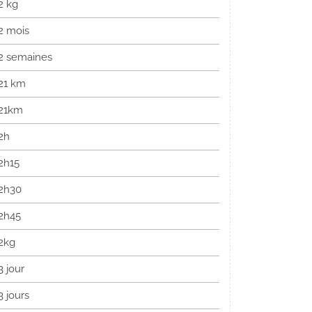
2 kg
2 mois
2 semaines
21 km
21km
2h
2h15
2h30
2h45
2kg
3 jour
3 jours