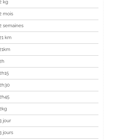
2 kg
2 mois
2 semaines
21 km
21km
2h
2h15
2h30
2h45
2kg
3 jour
3 jours