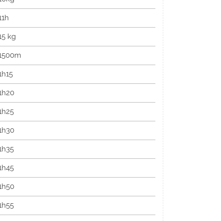
11h
15 kg
1500m
1h15
1h20
1h25
1h30
1h35
1h45
1h50
1h55