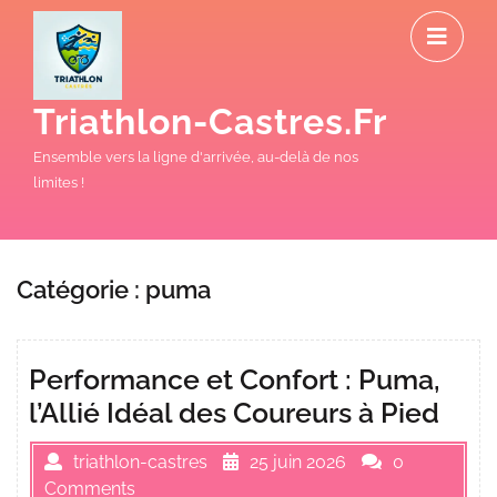
Skip
O
to
M
content
Triathlon-Castres.fr
Ensemble vers la ligne d'arrivée, au-delà de nos
limites !
Catégorie :
puma
Performance et Confort : Puma,
l’Allié Idéal des Coureurs à Pied
triathlon-castres
25 juin 2026
0
Comments