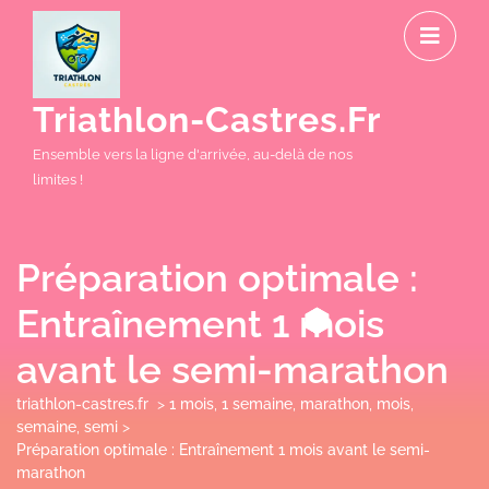
Skip
O
to
M
content
Triathlon-Castres.fr
Ensemble vers la ligne d'arrivée, au-delà de nos
limites !
Préparation optimale :
Entraînement 1 mois
avant le semi-marathon
triathlon-castres.fr
>
1 mois
,
1 semaine
,
marathon
,
mois
,
semaine
,
semi
>
Préparation optimale : Entraînement 1 mois avant le semi-
marathon