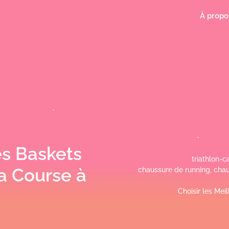
À propo
es Baskets
triathlon-ca
a Course à
chaussure de running
,
chau
Choisir les Me