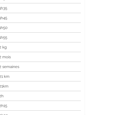
1h35
1h45
1h50
1h55
2 kg
2 mois
2 semaines
21 km
21km
2h
2h15