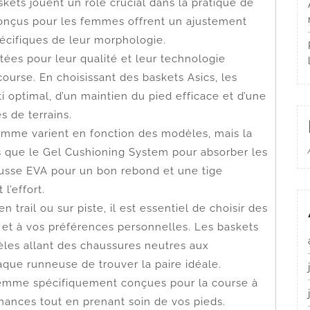
skets jouent un rôle crucial dans la pratique de
conçus pour les femmes offrent un ajustement
écifiques de leur morphologie.
ées pour leur qualité et leur technologie
ourse. En choisissant des baskets Asics, les
 optimal, d’un maintien du pied efficace et d’une
s de terrains.
femme varient en fonction des modèles, mais la
es que le Gel Cushioning System pour absorber les
usse EVA pour un bon rebond et une tige
l’effort.
n trail ou sur piste, il est essentiel de choisir des
 et à vos préférences personnelles. Les baskets
les allant des chaussures neutres aux
aque runneuse de trouver la paire idéale.
 femme spécifiquement conçues pour la course à
ances tout en prenant soin de vos pieds.