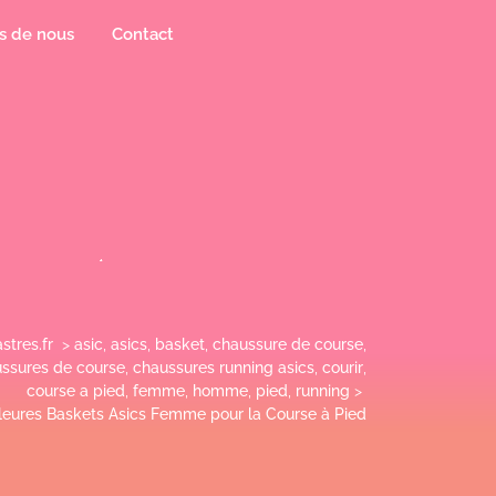
s de nous
Contact
stres.fr
>
asic
,
asics
,
basket
,
chaussure de course
,
ssures de course
,
chaussures running asics
,
courir
,
course a pied
,
femme
,
homme
,
pied
,
running
>
illeures Baskets Asics Femme pour la Course à Pied