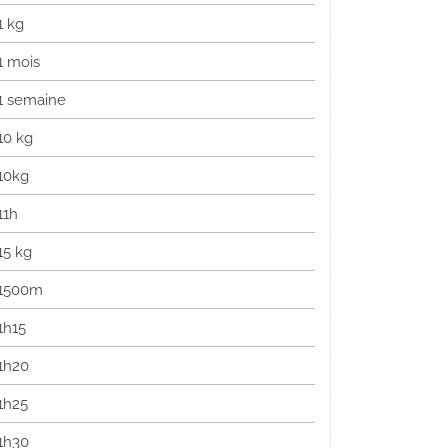
1 kg
1 mois
1 semaine
10 kg
10kg
11h
15 kg
1500m
1h15
1h20
1h25
1h30