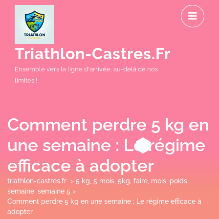
Skip
O
to
M
content
Triathlon-Castres.fr
Ensemble vers la ligne d'arrivée, au-delà de nos
limites !
Comment perdre 5 kg en
une semaine : Le régime
efficace à adopter
triathlon-castres.fr
>
5 kg
,
5 mois
,
5kg
,
faire
,
mois
,
poids
,
semaine
,
semaine 5
>
Comment perdre 5 kg en une semaine : Le régime efficace à
adopter