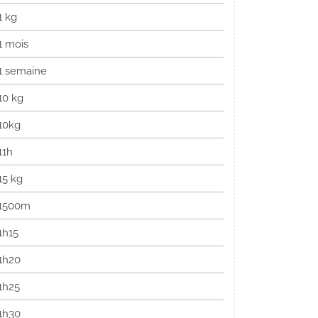
1 kg
1 mois
1 semaine
10 kg
10kg
11h
15 kg
1500m
1h15
1h20
1h25
1h30