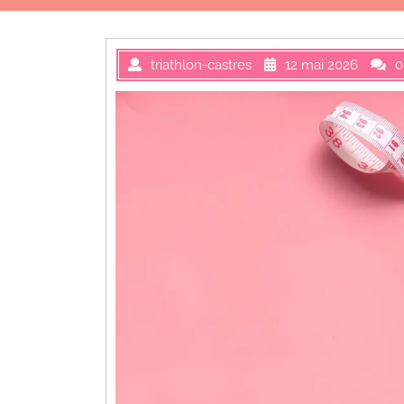
triathlon-castres
12 mai 2026
0