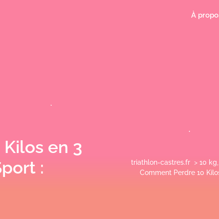
À propo
Kilos en 3
port :
triathlon-castres.fr
>
10 kg
Comment Perdre 10 Kilos 