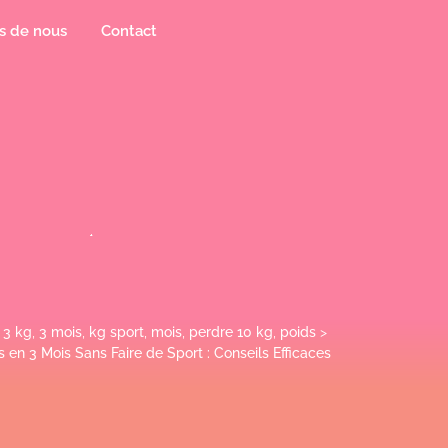
s de nous
Contact
,
3 kg
,
3 mois
,
kg sport
,
mois
,
perdre 10 kg
,
poids
>
en 3 Mois Sans Faire de Sport : Conseils Efficaces