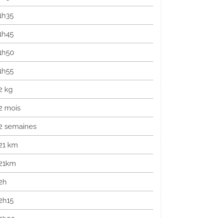
1h35
1h45
1h50
1h55
2 kg
2 mois
2 semaines
21 km
21km
2h
2h15