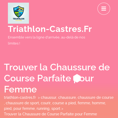
Skip
O
to
M
content
Triathlon-Castres.fr
Ensemble vers la ligne d'arrivée, au-delà de nos
limites !
Trouver la Chaussure de
Course Parfaite pour
Femme
triathlon-castres.fr
>
chaussur
,
chaussure
,
chaussure de course
,
chaussure de sport
,
courir
,
course a pied
,
femme
,
homme
,
pied
,
pour femme
,
running
,
sport
>
Trouver la Chaussure de Course Parfaite pour Femme