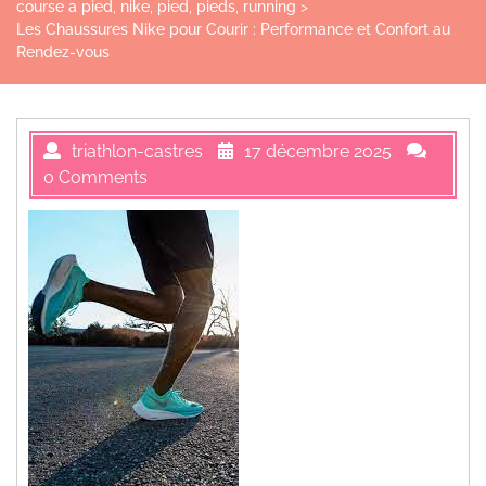
course a pied
,
nike
,
pied
,
pieds
,
running
>
Les Chaussures Nike pour Courir : Performance et Confort au
Rendez-vous
triathlon-castres
17 décembre 2025
0 Comments