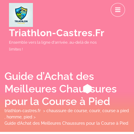
Skip
O
to
M
content
Triathlon-Castres.fr
Ensemble vers la ligne d'arrivée, au-delà de nos
limites !
Guide d’Achat des
Meilleures Chaussures
pour la Course à Pied
triathlon-castres.fr
>
chaussure de course
,
courir
,
course a pied
,
homme
,
pied
>
Guide d’Achat des Meilleures Chaussures pour la Course à Pied