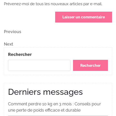
Prévenez-moi de tous les nouveaux articles par e-mail.
Navigation
Previous
Previous
Post
de
Next
Next
Post
l’article
Rechercher
Rechercher
Derniers messages
Comment perdre 10 kg en 3 mois : Conseils pour
une perte de poids efficace et durable