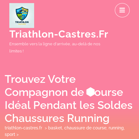
Skip
O
to
M
content
Triathlon-Castres.fr
Ensemble vers la ligne d'arrivée, au-delà de nos
limites !
Trouvez Votre
Compagnon de Course
Idéal Pendant les Soldes
Chaussures Running
triathlon-castres.fr
>
basket
,
chaussure de course
,
running
,
sport
>