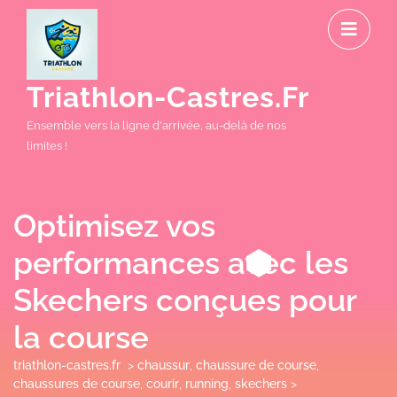
Skip
O
to
M
content
Triathlon-Castres.fr
Ensemble vers la ligne d'arrivée, au-delà de nos
limites !
Optimisez vos
performances avec les
Skechers conçues pour
la course
triathlon-castres.fr
>
chaussur
,
chaussure de course
,
chaussures de course
,
courir
,
running
,
skechers
>