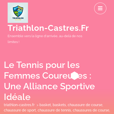
Skip
O
to
M
content
Triathlon-Castres.fr
Ensemble vers la ligne d'arrivée, au-delà de nos
limites !
Le Tennis pour les
Femmes Coureuses :
Une Alliance Sportive
Idéale
triathlon-castres.fr
>
basket
,
baskets
,
chaussure de course
,
chaussure de sport
,
chaussure de tennis
,
chaussures de course
,