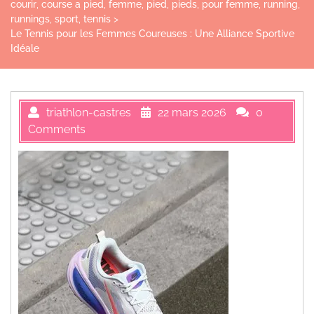
courir
,
course a pied
,
femme
,
pied
,
pieds
,
pour femme
,
running
,
runnings
,
sport
,
tennis
>
Le Tennis pour les Femmes Coureuses : Une Alliance Sportive
Idéale
triathlon-castres
22 mars 2026
0
Comments