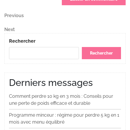
Navigation
Previous
Previous
Post
de
Next
Next
Post
l’article
Rechercher
Rechercher
Derniers messages
Comment perdre 10 kg en 3 mois : Conseils pour
une perte de poids efficace et durable
Programme minceur : régime pour perdre 5 kg en 1
mois avec menu équilibré