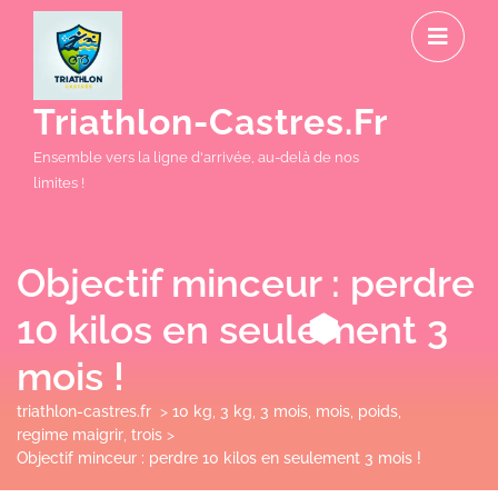
Skip
O
to
M
content
Triathlon-Castres.fr
Ensemble vers la ligne d'arrivée, au-delà de nos
limites !
Objectif minceur : perdre
10 kilos en seulement 3
mois !
triathlon-castres.fr
>
10 kg
,
3 kg
,
3 mois
,
mois
,
poids
,
regime maigrir
,
trois
>
Objectif minceur : perdre 10 kilos en seulement 3 mois !