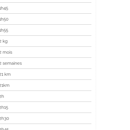
1h45
1h50
1h55
2 kg
2 mois
2 semaines
21 km
21km
2h
2h15
2h30
2h45