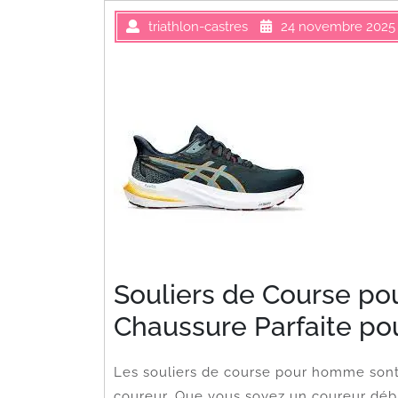
triathlon-castres
24 novembre 2025
Souliers de Course po
Chaussure Parfaite po
Les souliers de course pour homme sont
coureur. Que vous soyez un coureur débu