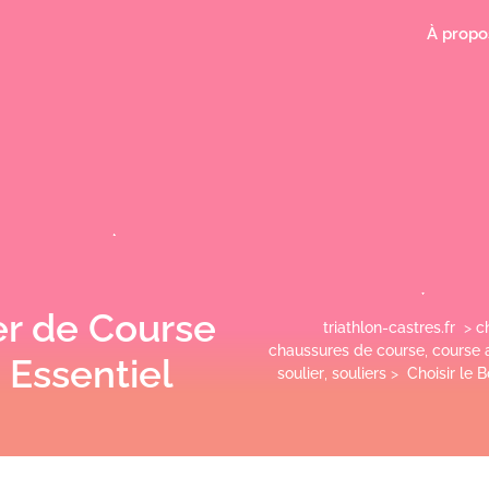
À propo
er de Course
triathlon-castres.fr
>
c
chaussures de course
,
course 
Essentiel
soulier
,
souliers
>
Choisir le 