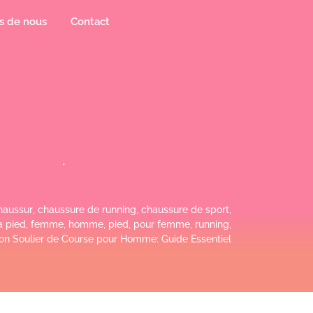
s de nous
Contact
haussur
,
chaussure de running
,
chaussure de sport
,
a pied
,
femme
,
homme
,
pied
,
pour femme
,
running
,
Bon Soulier de Course pour Homme: Guide Essentiel