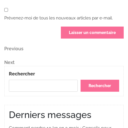
Prévenez-moi de tous les nouveaux articles par e-mail.
Navigation
Previous
Previous
Post
de
Next
Next
Post
l’article
Rechercher
Rechercher
Derniers messages