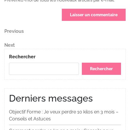
Navigation
Previous
Previous
Post
de
Next
Next
Post
l’article
Rechercher
Rechercher
Derniers messages
Objectif Forme : Je veux perdre 10 kilos en 3 mois –
Conseils et Astuces