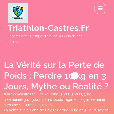
Skip
O
to
M
content
Triathlon-Castres.fr
Ensemble vers la ligne d'arrivée, au-delà de nos
limites !
La Vérité sur la Perte de
Poids : Perdre 10 kg en 3
Jours, Mythe ou Réalité ?
triathlon-castres.fr
>
10 kg
,
10kg
,
3 jour
,
3 jours
,
3 kg
,
3 semaines
,
jour
,
jours
,
moins
,
poids
,
regime maigrir
,
semaine
,
semaine 10
,
semaines
,
trois
>
La Vérité sur la Perte de Poids : Perdre 10 kg en 3 Jours, Mythe