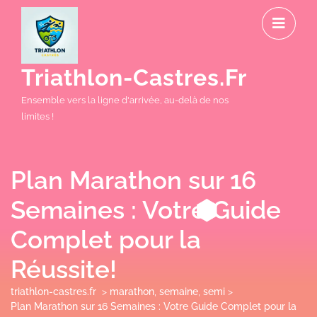
Skip
O
to
M
content
Triathlon-Castres.fr
Ensemble vers la ligne d'arrivée, au-delà de nos
limites !
Plan Marathon sur 16
Semaines : Votre Guide
Complet pour la
Réussite!
triathlon-castres.fr
>
marathon
,
semaine
,
semi
>
Plan Marathon sur 16 Semaines : Votre Guide Complet pour la