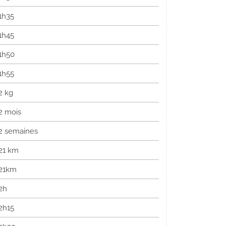
1h35
1h45
1h50
1h55
2 kg
2 mois
2 semaines
21 km
21km
2h
2h15