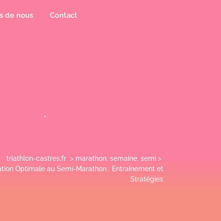
s de nous
Contact
triathlon-castres.fr
>
marathon
,
semaine
,
semi
>
ation Optimale au Semi-Marathon : Entraînement et
Stratégies