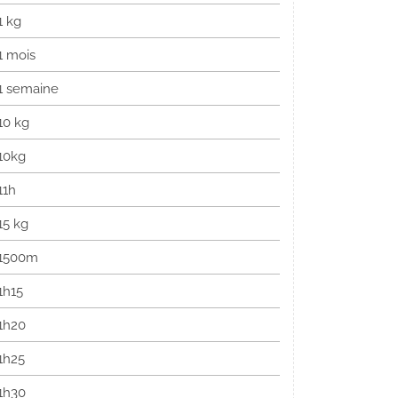
1 kg
1 mois
1 semaine
10 kg
10kg
11h
15 kg
1500m
1h15
1h20
1h25
1h30